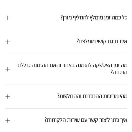
חווית שינה טובה יותר.
המזרנים של עמינח מיוצרים בישראל תוצרת כחול לבן, במפעלים מתקדמים
תוך הקפדה על בקרת איכות קפדנית ותקנים
כל כמה זמן מומלץ להחליף מזרן?
מחמירים בכל שלב. עמידות והתאמה לאקלים הישראלי.
עמינח ממליצה להחליף מזרן אחת ל 7–10 שנים, בהתאם לשימוש, תחזוקה
ואיכות המזרן.
איזו דרגת קושי מומלצת?
אין דרגת קושי אחת שמתאימה לכולם.
מומחי השינה של עמינח ממליצים לבחור בדרגה שמעניקה תמיכה נכונה
מה זמן האספקה להזמנה באתר והאם ההזמנה כוללת
לעמוד השדרה
הרכבה?
ותחושת נוחות אישית לאורך כל הלילה.
זמן האספקה הסטנדרטי הוא בין 7 ל-14 ימי עסקים, בהתאם למוצר ולאזור
המגורים. מוצרים מסוימים קיימים במלאי ועשויים להגיע מוקדם יותר. תקבלו
מהי מדיניות ההחזרות וההחלפות?
עדכון בהודעת SMS עם מועד המשלוח המדויק.
כן, שירות ההרכבה זמין לרוב המוצרים בתוספת תשלום, ומתבצע על ידי
החזרות והחלפות מתבצעות בהתאם לחוק הגנת הצרכן ולמדיניות האתר,
צוות מקצועי ומנוסה. ניתן לבקש זאת בעת ביצוע ההזמנה, באתר או בחנות.
בכפוף להחזרת המוצר חדש,
איך ניתן ליצור קשר עם שירות הלקוחות?
ללא שימוש ובאריזתו המקורית.