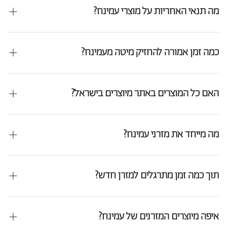
כולל מרכז הארץ, חיפה, באר שבע, נתניה, ועוד. ניתן לאתר את החנות
מה תנאי האחריות על מוצרי עמינח?
הקרובה אליכם דרך האתר בעמוד "מצאו חנות".
מוצרי עמינח מגיעים עם אחריות יצרן של עד 10 שנים, בהתאם לסוג המוצר.
האחריות מכסה פגמי ייצור ובעיות מבניות שאינן נגרמות מתקלה של
כמה זמן אמורה להחזיק מיטה מעמינח?
המשתמש.
מיטות עמינח מיוצרות מחומרי גלם איכותיים ובנויות לאורך חיים של עשר
שנים ויותר. אורך החיים תלוי גם בתחזוקה שוטפת כמו סיבוב המזרן ושמירה
האם כל המוצרים באתר מיוצרים בישראל?
על ניקיון. מוצרינו עוברים בדיקות עמידות מחמירות עוד בשלב הייצור במפעל
בניר צבי.
מרבית מוצרי עמינח מיוצרים בישראל במפעלינו המתקדמים, תוך הקפדה על
איכות בלתי מתפשרת וסטנדרטים גבוהים. לצד זאת, חלק מהמוצרים
מה מייחד את מזרני עמינח?
מיובאים ונבחרים בקפידה, תוך שמירה מלאה על תקני האיכות והבקרה
המחמירים של עמינח.
המזרנים משלבים ניסיון של עשרות שנים, ייצור כחול־לבן וחומרי גלם
איכותיים.
תוך כמה זמן מתרגלים למזרן חדש?
כל מזרן מתוכנן לספק תמיכה מדויקת, נוחות ועמידות לאורך זמן, עם
פטנטים ייחודים.
הסתגלות למזרן חדש אורכת בדר"כ בין שבועיים לחודש, תלוי בסוג המזרן
ובהרגלי השינה שלכם. בימים הראשונים ייתכן שתרגישו שינוי ברמת התמיכה
איפה מיוצרים המזרנים של עמינח?
או הנוחות. זהו תהליך טבעי שבו הגוף מתרגל לתמיכה חדשה בכדי ליצור