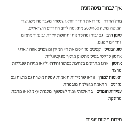
איך לבחור מיטה זוגית
גודל החדר
- מדדו את החדר ווודאו שנשאר מעבר נוח משני צדי
המיטה. מיטה 160×200 מתאימה לרוב החדרים הישראליים.
סגנון הגב
- גב גבוה ומרופד נותן תחושת יוקרה. גב נמוך מתאים
לחדרים קטנים.
סוג הבסיס
- קפיצים מאריכים את חיי המזרן ומשפרים אוורור. ארגז
אחסון פרקטי. בסיס מתכוונן מוסיף פונקציונליות.
אחסון
- ארגז מתרומם בלחיצת כפתור (הידראולי) או מגירות שנגללות
מהצד.
תאימות למזרן
- וודאו שהמידות תואמות. עמינח מייצרת גם מיטות וגם
מזרנים - התאמה מושלמת מובטחת.
עמידות חומרים
- בד איכותי עמיד לשפשוף, מסגרת עץ מלא או מתכת
מחוזקת.
מידות מיטות זוגיות