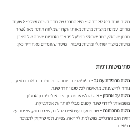
מיטה זוגית היא לא ריהוט - היא המרכז של חדר השינה ושל כ-8 שעות
מהיום. עמינח מייצרת מיטות מאותו עקרון שמלווה אותה מאז 1948:
תכנון ישראלי, ייצור ישראלי במפעל ניר צבי, ואחריות ישירה של היצרן.
מיטות בייצור ישראלי ומיטות בייבוא - מיטה שעומדים מאחוריה כאן.
סוגי מיטות זוגיות
מיטה מרופדת עם גב
- הפופולרית ביותר. גב מרופד בבד או בדמוי עור,
נוחה להישענות, מתאימה לכל סגנון חדר שינה.
מיטה עם אחסון
- ארגז גולש או מנגנון הידראולי. פתרון אחסון
משמעותי לחדרי שינה קטנים מבלי לוותר על אסתטיקה.
מיטה מתכווננת
- שני מנועים עצמאיים לכל צד, שלט רחוק, שליטה על
זווית הגב והרגליים. מושלמת לקריאה, צפייה, ולמי שזקוק לתמיכה
רפואית.