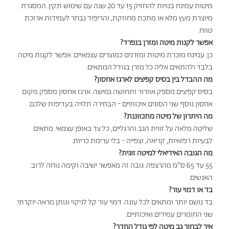
מיטות עמינח בנויות להחזיק 15 עד 20 שנה עם שימוש תקין. המסגרת
מיוצרת מעץ מלא או מתכת מחוזקת, והריפוד נבחר לעמידות ארוכת
טווח.
אפשר לקנות מיטה ומזרן בנפרד?
כן. עמינח מוכרת מיטות ומזרנים כמוצרים עצמאיים. אפשר לקנות מיטה
בלבד ולהתאים אליה כל מזרן בגודל המתאים.
מה ההבדל בין בסיס קפיצים לארגז אחסון?
בסיס קפיצים מספק אוורור ותחושה גמישה. ארגז אחסון מספק מקום
אחסון נוסף. שני הסוגים איכותיים - הבחירה תלויה בעדיפות שלכם.
מה היתרון של מיטה מתכווננת?
שליטה מלאה על זווית הגב והרגליים, כל צד באופן עצמאי. מתאים
לבעיות רפואיות, קריאה, וצפייה - בלי ערימת כריות.
מה הגובה האידיאלי למיטה זוגית?
55 עד 65 ס"מ מהרצפה. גובה זה מאפשר ישיבה וקימה נוחה לרוב
האנשים.
בד או דמוי עור?
בד נושם יותר ומתאים לכל עונה. דמוי עור קל לניקוי ונותן מראה יוקרתי.
שני החומרים עמידים ואיכותיים.
איך לבחור גב מיטה לפי גודל החדר?