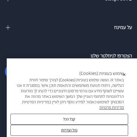
מיטות מתכווננות
צור קשר
מיטות נוער
מדיניות משלוחים
על עמינח
מזרנים
מדיניות פרטיות
אודות
ספה נפתחת למיטה
הסדרי נגישות חברת עמינח
מגזין
הצטרפו לניוזלטר שלנו
כריות
אמון הציבור
סניפים
הרשם
שימוש בעוגיות (Cookies)
×
תקנון אתר
עמינח מדיק
באתר זה נעשה שימוש בעוגיות (Cookies) לצורך שיפור חווית
הגלישה, ניתוח תנועת משתמשים והתאמת תוכן אישי. במסגרת זו אנו
תקנון מבצעים
אני מאשר/ת קבלת דיוור ו/או מידע פרסומי בדוא"ל/או במסרונים מרשת
עשויים לשתף מידע עם גורמי פרסום חיצוניים כדי להציג לך מודעות
אמריקן קומפורט
הרלוונטיות לתחומי העניין שלך. המשך השימוש באתר מהווה את
עמינח
ביטול הזמנה
הסכמתך לשימוש כאמור. למידע נוסף ניתן לעיין במדיניות הפרטיות.
עמינח משווקים
מדיניות פרטיות
שאלות תשובות
אדריכלים
קבל הכל
נהל הגדרות