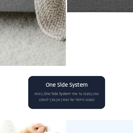
One Side System
מזרן במבנה צד אחד One Side System, בזכות
המבנה הייחודי של המזרן אין צורך להופכו.