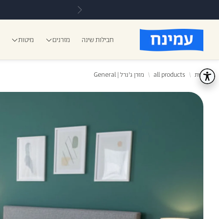
div:nth-of-type(2) > div:nth-of-type(1)" class="uni-toolbar-skip-item">הודעות 
חבילות שינה
מזרנים
מיטות
בית
all products
מזרן ג'נרל | General
כרית אורטופדיות
מזרני ע
כ