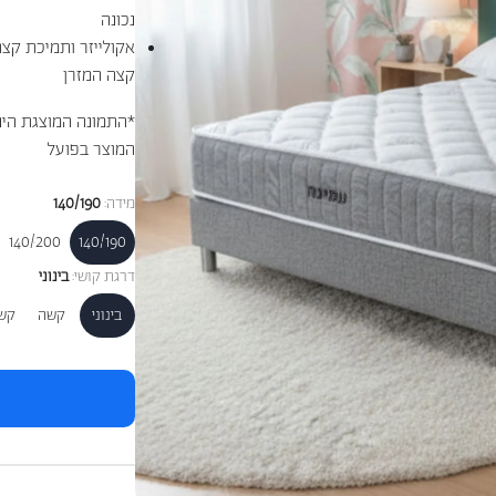
נכונה
אקולייזר ותמיכת קצ
קצה המזרן
*התמונה המוצגת הינ
המוצר בפועל
מידה:
140/190
140/200
140/190
דרגת קושי:
בינוני
בינוני
קשה
קש