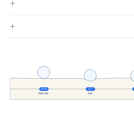
ינוני, קשיח, קשיח מאוד
סריג 295 גרם, 42% ויסקוזה, 58% פוליאסטר
י עסקים
יכוב של עד 14 ימי עסקים תוספת 150 (ישולם למוביל)
קים תוספת 150 (ישולם למוביל)
סקים תוספת 150 (ישולם למוביל)
 את יום ההזמנה, שישי, שבת וחגים
במקרה של צורך בהרמת המוצר מעל קומה 3 ללא מעלית תהיה תוספת של 120 ₪ לכל
מוביל).