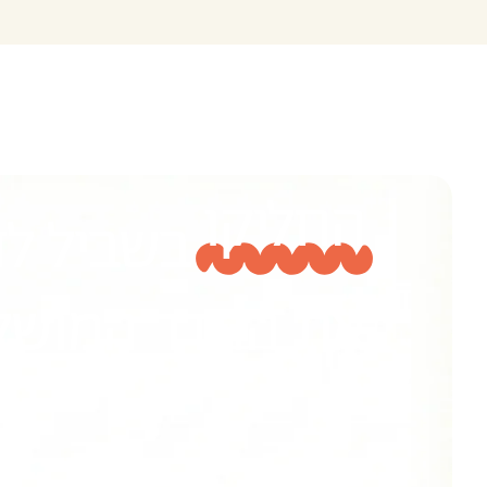
החליקו
בשביל לדמ
את החדר המושל