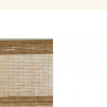
יין
ם