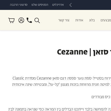
אדריכלים
הסניפים שלנו
סרטוני הרכבה
חשבון
עגלה
מבצעים
בלוג
אודות
צור קשר
חיפוש
סטרפיס
מזרני I Comfort
ספות נוער
כריות לספורטאים
מזרני ילדים
 | Cezanne
הפתרון האידיאלי לאירוח בסטייל: ספת נוער ספפה דגם סזאן Cezanne מסדרת Classic
קלות למיטה זוגית מרווחת בזכות מנגנון 'קל-על', ומבטיחה שינה איכותית
כיס מבודדים
ה להמחשה בלבד וייתכנו הבדלים בין המראה כפי שנראה בתמונה לבין