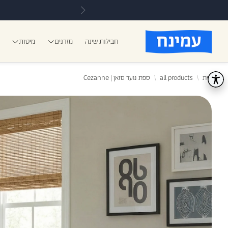
div:nth-of-type(2) > div:nth-of-type(1)" class="uni-toolbar-skip-item">הודעות 
חבילות שינה
מזרנים
מיטות
בית
all products
ספת נוער סזאן | Cezanne
כרית אורטופדיות
מזרני ע
כ