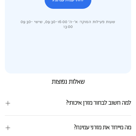
שעות פעילות המוקד: א’-ה’ 09:30-16:00, שישי 09:30-
13:00
שאלות נפוצות
למה חשוב לבחור מזרן איכותי?
מזרן איכותי ונוח אינה מותרות היא השקעה בעצמך. מזרן שמתאים לגוף שלך
ומעניק
מה מייחד את מזרני עמינח?
תמיכה ונוחות מיטבית ממקסם את איכות השינה, מאפשר לך להתעורר