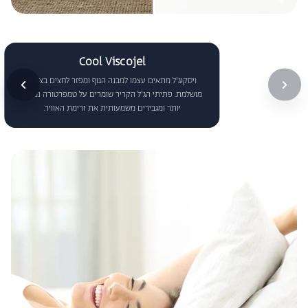
Cool Viscojel
ויסקוג'ל מתאים עצמו למבנה הגוף ומפזר לחצים בצורה
מושלמת. פתיתי הג'ל הקריר שומרים על טמפרטורה נמוכה
יותר ומגבירים משמעותית את זרימת האוויר.