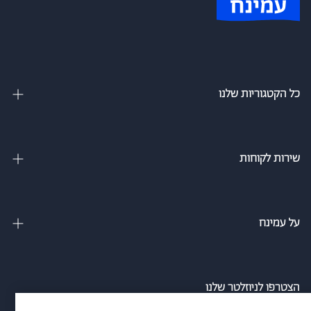
כל הקטגוריות שלנו
מיטות זוגיות
מיטה וחצי
שירות לקוחות
מיטות מתכווננות
צור קשר
מיטות נוער
מדיניות משלוחים
על עמינח
מזרנים
מדיניות פרטיות
אודות
ספה נפתחת למיטה
הסדרי נגישות חברת עמינח
מגזין
הצטרפו לניוזלטר שלנו
כריות
אמון הציבור