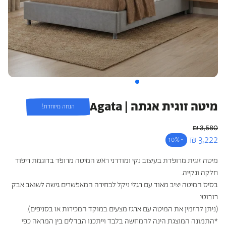
כריות מלונות היוקרה
כריות היברידיות
עמינח X השטיח האדום
מיטה זוגית אגתה | Agata
הנחה מיוחדת!
3,580 ₪
מחיר רגיל
3,222 ₪
-10%
מחיר מבצע
מיטה זוגית מרופדת בעיצוב נקי ומודרני ראש המיטה מרופד בדוגמת ריפוד
חלקה ונקייה.
בסיס המיטה יציב מאוד עם רגלי ניקל לבחירה המאפשרים גישה לשואב אבק
רובוטי.
(ניתן להזמין את המיטה עם ארגז מצעים במוקד המכירות או בסניפים).
*התמונה המוצגת הינה להמחשה בלבד וייתכנו הבדלים בין המראה כפי