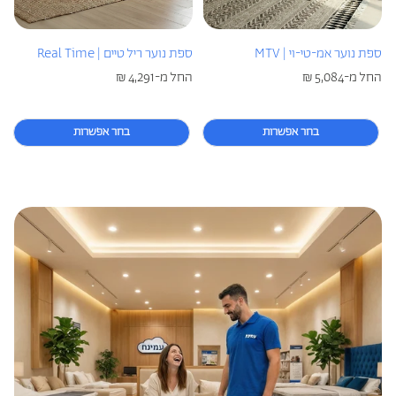
כריות מלונות היוקרה
כריות היברידיות
ספת נוער אמ-טי-וי | MTV
ספת נוער ריל טיים | Real Time
מחיר
החל מ-5,084 ₪
מחיר
החל מ-4,291 ₪
רגיל
רגיל
עמינח X השטיח האדום
בחר אפשרות
בחר אפשרות