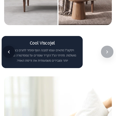
מידות:
מידות ספה
עומק: 72 ס"מ
רוחב: 178 ס"מ
גובה: 75 ס"מ
מידות ספה פתוחה למיטה
Cool Viscojel
אורך: 70 ס"מ
ויסקוג'ל מתאים עצמו למבנה הגוף ומפזר לחצים בצורה
רוחב: 200 ס"מ
מושלמת. פתיתי הג'ל הקריר שומרים על טמפרטורה נמוכה
גובה: 38 ס"מ
יותר ומגבירים משמעותית את זרימת האוויר.
גובה מזרן: 18 ס"מ