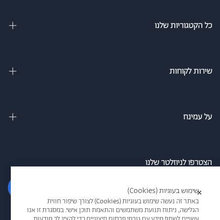
כל הקטגוריות שלנו
מיטות זוגיות
מיטה וחצי
שירות לקוחות
מיטות מתכווננות
צור קשר
מיטות נוער
מדיניות משלוחים
על עמינח
מזרנים
מדיניות פרטיות
אודות
ספה נפתחת למיטה
הסדרי נגישות חברת עמינח
מגזין
הצטרפו לניוזלטר שלנו
כריות
אמון הציבור
סניפים
הרשם
שימוש בעוגיות (Cookies)
×
תקנון אתר
עמינח מדיק
באתר זה נעשה שימוש בעוגיות (Cookies) לצורך שיפור חווית
הגלישה, ניתוח תנועת משתמשים והתאמת תוכן אישי. במסגרת זו אנו
תקנון מבצעים
אני מאשר/ת קבלת דיוור ו/או מידע פרסומי בדוא"ל/או במסרונים מרשת
עשויים לשתף מידע עם גורמי פרסום חיצוניים כדי להציג לך מודעות