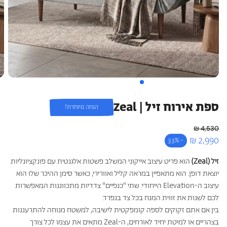
כריות מלונות היוקרה
כריות היברידיות
עמינח X השטיח האדום
ספת אירוח זיל | Zeal
הנחה מיוחדת!
4,530 ₪
מחיר רגיל
2,990 ₪
-33%
מחיר מבצע
זיל (Zeal)
הוא פריט עיצוב אייקוני המשלב פשטות אלגנטית עם פונקציונליות
יוצאת דופן. הוא מתאפיין במראה קליל ואוורירי, כאשר סימן ההיכר שלו הוא
עיצוב ה-Elevation הייחודי: שתי "כנפיים" צדדיות מתכווננות המאפשרות
לכם לשנות את זווית המנח בכל צד בנפרד.
בין אם אתם זקוקים לספה קומפקטית לישיבה, למשטח מנוחה להתרעננות
בצהריים או למיטת יחיד לאורחים, ה-Zeal מתאים את עצמו לכל צורך