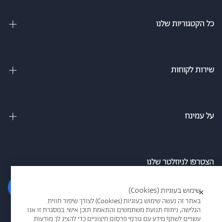
כל הקטגוריות שלנו
מיטות זוגיות
מיטה וחצי
שירות לקוחות
מיטות מתכווננות
צור קשר
מיטות נוער
מדיניות משלוחים
על עמינח
מזרנים
מדיניות פרטיות
אודות
ספה נפתחת למיטה
הסדרי נגישות חברת עמינח
מגזין
הצטרפו לניוזלטר שלנו
כריות
אמון הציבור
סניפים
הרשם
שימוש בעוגיות (Cookies)
×
תקנון אתר
עמינח מדיק
באתר זה נעשה שימוש בעוגיות (Cookies) לצורך שיפור חווית
הגלישה, ניתוח תנועת משתמשים והתאמת תוכן אישי. במסגרת זו אנו
תקנון מבצעים
אני מאשר/ת קבלת דיוור ו/או מידע פרסומי בדוא"ל/או במסרונים מרשת
עשויים לשתף מידע עם גורמי פרסום חיצוניים כדי להציג לך מודעות
אמריקן קומפורט