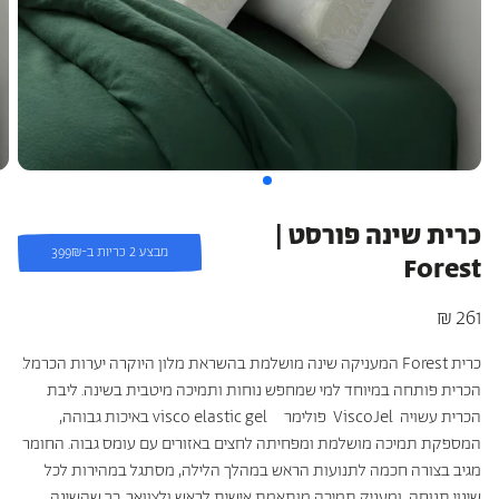
כריות מלונות היוקרה
כריות היברידיות
עמינח X השטיח האדום
כרית שינה פורסט |
מבצע 2 כריות ב-399₪
Forest
261 ₪
מחיר
רגיל
כרית Forest
המעניקה שינה מושלמת בהשראת מלון היוקרה יערות הכרמל.
הכרית
פותחה במיוחד למי שמחפש נוחות ותמיכה מיטבית בשינה. ליבת
הכרית עשויה
ViscoJel
פולימר
visco elastic gel
באיכות גבוהה,
המספקת תמיכה מושלמת ומפחיתה לחצים באזורים עם עומס גבוה. החומר
מגיב בצורה חכמה לתנועות הראש במהלך הלילה, מסתגל במהירות לכל
שינוי תנוחה, ומעניק תמיכה מותאמת אישית לראש ולצוואר, כך שהשינה