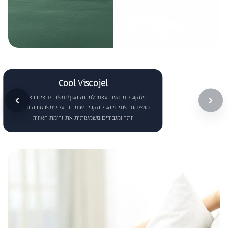
Cool Viscojel
ויסקוג'ל מתאים עצמו למבנה הגוף ומפזר לחצים בצורה
מושלמת. פתיתי הג'ל הקריר שומרים על טמפרטורה נמוכה
יותר ומגבירים משמעותית את זרימת האוויר.