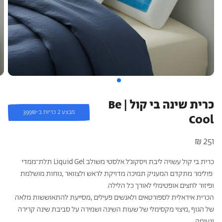
כריות מלונות היוקרה
כריות היברידיות
עמינח X השטיח האדום
כרית שינה בי קול | Be
מבצע 2 כריות ב-399₪
Cool
251 ₪
מחיר
רגיל
כרית בי קול
עשויה ליבת ויסקוג’ל אלסטי משולב
Liquid Gel
תלת־ממדי
פולימר מתקדם המעניק תמיכה מדויקת לראש ולצוואר
,
נוחות מושלמת
ופיזור לחצים אופטימלי לאורך כל הלילה
.
הכרית אידאלית לספורטאים ולאנשים פעילים
,
מסייעת להתאוששות מלאה
של הגוף
,
מיצוי מקסימלי של שעות השינה ושמירה על סביבת שינה קרירה
ונעימה
.