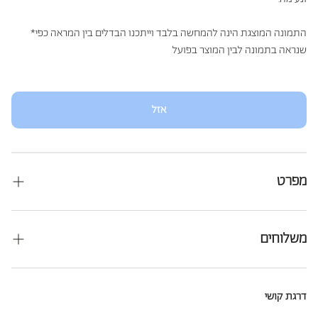
*התמונה המוצגת הינה להמחשה בלבד וייתכנו הבדלים בין המראה כפי
שנראה בתמונה לבין המוצר בפועל
אזל
מפרט
מידה 60*40*12
מתאים לציפות במידה 70*50 ומעלה
משלוחים
דמי משלוח: 39
₪
זמן אספקה:
במלאי - עד 10 ימי עסקים
דרגת קושי
אזורים מיוחדים: