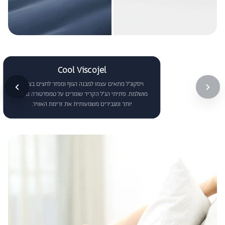
Cool Viscojel
ויסקוג'ל מתאים עצמו למבנה הגוף ומפזר לחצים בצורה
מושלמת. פתיתי הג'ל הקריר שומרים על טמפרטורה נמוכה
יותר ומגבירים משמעותית את זרימת האוויר.