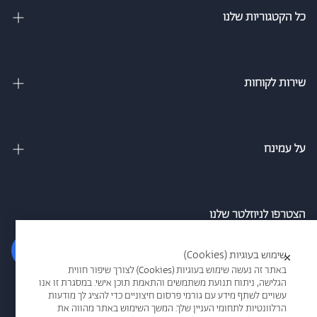
כל הקטגוריות שלנו
מיטות זוגיות
מיטה וחצי
שירות לקוחות
מיטות מתכווננות
צור קשר
מיטות נוער
מדיניות משלוחים
על עמינח
מזרנים
מדיניות פרטיות
אודות
ספה נפתחת למיטה
הסדרי נגישות חברת עמינח
מגזין
הצטרפו לניוזלטר שלנו
כריות
אמון הציבור
סניפים
הרשם
שימוש בעוגיות (Cookies)
×
תקנון אתר
עמינח מדיק
באתר זה נעשה שימוש בעוגיות (Cookies) לצורך שיפור חווית
הגלישה, ניתוח תנועת משתמשים והתאמת תוכן אישי. במסגרת זו אנו
תקנון מבצעים
אני מאשר/ת קבלת דיוור ו/או מידע פרסומי בדוא"ל/או במסרונים מרשת
עשויים לשתף מידע עם גורמי פרסום חיצוניים כדי להציג לך מודעות
אמריקן קומפורט
הרלוונטיות לתחומי העניין שלך. המשך השימוש באתר מהווה את
עמינח
ביטול הזמנה