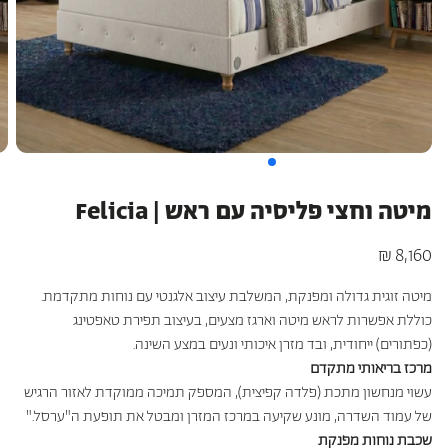
כריות מלונות היוקרה
כריות היברידיות
עמינח X השטיח האדום
מיטה וחצי פליסיה עם ראש | Felicia
מחיר
8,160 ₪
רגיל
מיטה זוגית גדולה ומפנקת, המשלבת עיצוב אלגנטי עם נוחות מתקדמת
.
כוללת אפשרות לראש מיטה וארגז מצעים, בעיצוב תפירת טאפטינג
(כפתורים) ייחודית, ובד מזרן איכותי ונעים במצע השינה
.
מרכז בריאותי מתקדם
עשוי מנחשון מתכת (פלדה קפיצית), המספק תמיכה ממוקדת לאזור הרגיש
של עמוד השדרה, מונע שקיעה במרכז המזרן ומבטל את תופעת ה"ערסל
".
שכבת נוחות מפנקת