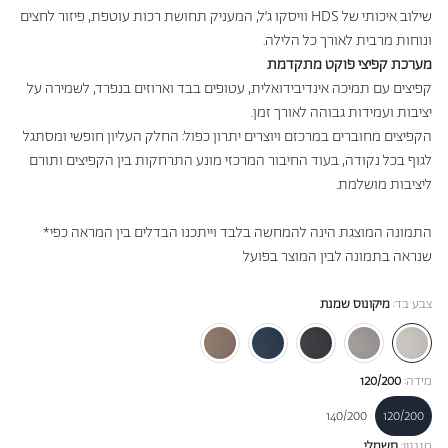
שילוב איכותי של
HDS
וויסקו ג’ל, המעניק תחושת רכות עוטפת, פיזור לחצים
ונוחות מרבית לאורך כל הלילה
.
מערכת קפיצי פוקט מתקדמת
קפיצים עם תמיכה אינדיבידואלית, עטופים בבד וארוזים בנפרד, לשמירה על
יציבות ועמידות גבוהה לאורך זמן
.
הקפיצים מחוברים במרכזם ויוצרים יתרון כפול: החלק העליון חופשי ומסתגל
לגוף בכל נקודה, בעוד החיבור המרכזי מונע התרחקות בין הקפיצים ותורם
ליציבות מושלמת
.
*התמונה המוצגת הינה להמחשה בלבד וייתכנו הבדלים בין המראה כפי
שנראה בתמונה לבין המוצר בפועל
צבע בד:
מיקונוס שמנת
מידה:
120/200
140/200
120/200
מנגנון:
חשמלי