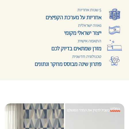
מעבר לקו הירוק יתכן עיכוב של עד 7 ימי עסקים תוספת 223 (ישולם למוביל)
5 שנות אחריות
יישובי עוטף עזה יתכן עיכוב של עד 7 ימי עסקים תוספת 223 (ישולם למוביל)
אחריות על מערכת הקפיצים
ימי עסקים לא כוללים את יום ההזמנה, שישי, שבת וחגים
במקרה של צורך בהרמת המוצר מעל קומה 3 ללא מעלית תהיה תוספת של
גאווה ישראלית
120 ₪ לכל פריט לקומה (ישולם למוביל).
ייצור ישראלי מקומי
התאמה אישית
מזרן שמתאים בדיוק לכם
טכנולוגיה חדשנית
פתרון שינה מבוסס מחקר ונתונים
החליקו
בשביל לדמיין את החדר המושלם