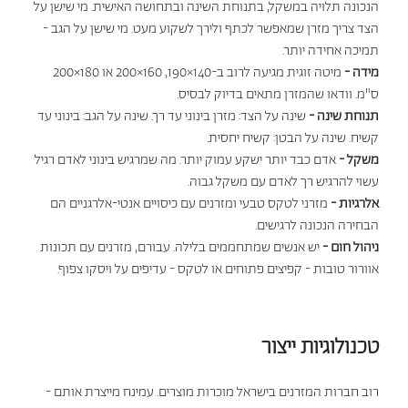
הנכונה תלויה במשקל, בתנוחת השינה ובתחושה האישית. מי שישן על
הצד צריך מזרן שמאפשר לכתף ולירך לשקוע מעט. מי שישן על הגב -
תמיכה אחידה יותר.
מידה -
מיטה זוגית מגיעה לרוב ב-140×190, 160×200 או 180×200
ס"מ. וודאו שהמזרן מתאים בדיוק לבסיס.
תנוחת שינה -
שינה על הצד: מזרן בינוני עד רך. שינה על הגב: בינוני עד
קשיח. שינה על הבטן: קשיח יחסית.
משקל -
אדם כבד יותר ישקע עמוק יותר. מה שמרגיש בינוני לאדם רגיל
עשוי להרגיש רך לאדם עם משקל גבוה.
אלרגיות -
מזרני לטקס טבעי ומזרנים עם כיסויים אנטי-אלרגניים הם
הבחירה הנכונה לרגישים.
ניהול חום -
יש אנשים שמתחממים בלילה. עבורם, מזרנים עם תכונות
אוורור טובות - קפיצים פתוחים או לטקס - עדיפים על ויסקו צפוף.
טכנולוגיות ייצור
רוב חברות המזרנים בישראל מוכרות מוצרים. עמינח מייצרת אותם -