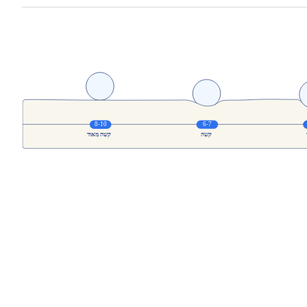
Anti Slip - בד תחתון למניעת תזוזה של המזרן: 83% פוליאסטר, 17%
פוליפרופילן, בד עליון 100% פוליאסטר במילוי אקרילן 200 ג"ר + 2 ס"מ ויסקוג'ל בתפירת
י עסקים
יכוב של עד 14 ימי עסקים תוספת 150 (ישולם למוביל)
קים תוספת 150 (ישולם למוביל)
סקים תוספת 150 (ישולם למוביל)
 את יום ההזמנה, שישי, שבת וחגים
במקרה של צורך בהרמת המוצר מעל קומה 3 ללא מעלית תהיה תוספת של 120 ₪ לכל
מוביל).