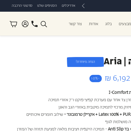
אדריכלים
הסניפים שלנו
סרטוני הרכבה
חשבון
עגלה
מבצעים
בלוג
אודות
צור קשר
חיפוש
סטרפיס
מזרני I Comfort
ספות נוער
כריות לספורטאים
מזרני ילדים
Ari
הנחה מיוחדת!
רגיל
6,192 ₪
-10%
I-Comfort
רן צד אחד עם מערכת קפיצי פוקט ו־7 אזורי תמיכה
יזוק מרכזי לתמיכה מיטבית באזורי הגב והאגן
Latex 100% + PU
+ אקרילן טרמובונד -
שילוב חומרים איכותיים
ה מושלמת לגוף
 בד
Anti Slip
- תמיכה היקפית ויציבות מלאה למניעת תזוזה של המזרן