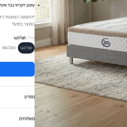
עיצוב יוקרתי בבד איט
*התמונה המוצגת הינ
המוצר בפועל
מידה:
140/190
160/200
140/190
מפרט
ידיות נשיאה:
4 ידיות
גובה המזרן:
31 ס"מ
משלוחים
אחריות:
12 שנים