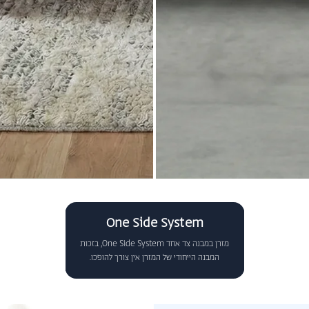
One Side System
מזרן במבנה צד אחד One Side System, בזכות
המבנה הייחודי של המזרן אין צורך להופכו.