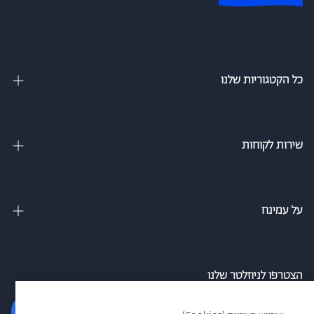
כל הקטגוריות שלנו
מיטות זוגיות
מיטה וחצי
שירות לקוחות
מיטות מתכווננות
צור קשר
מיטות נוער
מדיניות משלוחים
על עמינח
מזרנים
מדיניות פרטיות
אודות
ספה נפתחת למיטה
הסדרי נגישות חברת עמינח
מגזין
הצטרפו לניוזלטר שלנו
כריות
אמון הציבור
סניפים
הרשם