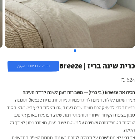
כריות מלונות היוקרה
כריות היברידיות
עמינח X השטיח האדום
כרית שינה בריז | Breeze
מבצע 2 כריות ב-799₪
624 ₪
מחיר
רגיל
הכירו את Breeze ( בי בריז) – משב רוח רענן לשינה קרירה ונעימה
אמרו שלום ללילות חמים ולהתהפכויות מיותרות. כרית Breeze תוכננה
במיוחד כדי להעניק לכם חווית שינה רעננה, גם בלילות הקיץ הישראלי. הסוד
טמון בציפת הקירור הייחודית והמתקדמת שלה, הפועלת באופן אקטיבי
לוויסות הטמפרטורה ושמירה על משטח שינה נעים, מאוורר וצונן לאורך כל
הלילה.
אך בריז לא מתפשרת על תמיכה לטובת רעננות. מתחת לציפה החדשנית