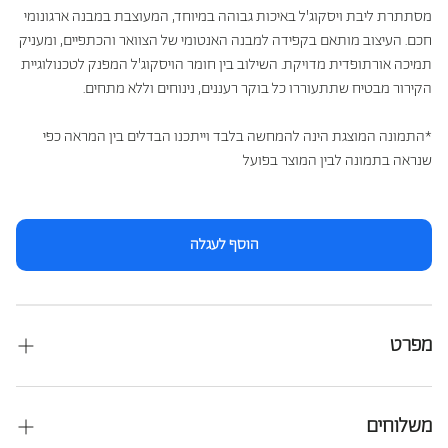
מסתתרת ליבת ויסקוג'ל באיכות גבוהה במיוחד, המעוצבת במבנה ארגונומי
חכם. העיצוב מותאם בקפידה למבנה האנטומי של הצוואר והכתפיים, ומעניק
תמיכה אורתופדית מדויקת. השילוב בין חומר הויסקוג'ל המפנק לטכנולוגיית
הקירור מבטיח שתתעוררו כל בוקר רעננים, נינוחים וללא מתחים.
*התמונה המוצגת הינה להמחשה בלבד וייתכנו הבדלים בין המראה כפי
שנראה בתמונה לבין המוצר בפועל
הוסף לעגלה
מפרט
מגיע במידה: 70*40*12.5 ס"
משלוחים