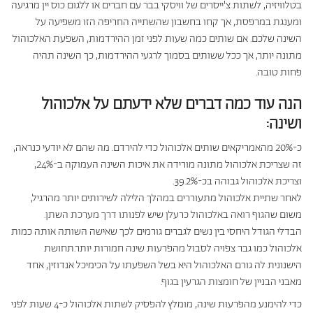
בטלוויזיה, לשתות צ'ייסרים של וויסקי בבר עם חברים או ללגום כוס יין מרגיעה
ומענגת במרפסת, אך קחו בחשבון שהשתייה החריפה הזו משפיעה על
השינה שלכם. אם שותים כמה שעות לפני זמן ההירדמות, השפעת האלכוהול
מתונה יותר, אך ככל ששותים בסמוך לרגעי ההירדמות, כך השינה תהיה
פחות טובה.
הנה עוד כמה דברים שלא ידעתם על אלכוהול
ושינה:
כ-20% מהאמריקאים שותים אלכוהול כדי להירדם. מה שהם לא יודעי כנראה,
זה שצריכת אלכוהול מתונה מורידה את איכות השינה העמוקה ב-24%,
וצריכת אלכוהול גבוהה בכ-39.2%.
לאחר שתיית אלכוהול מתעוררים במהלך הלילה לשירותים יותר מהרגיל,
משום שהגוף רואה באלכוהול כרעלן שיש לפנותו דרך מערכת השתן.
הבדלי הגודל היחסי בין נשים לגברים גורמים לכך שאישה השותה אותה כמות
אלכוהול כמו גבר צפויה לסבול מהפרעות שינה חמורות יותר.תחושת
הישנונית לה גורם האלכוהול היא בשל השפעתו על הכימיכל אנדוזין, אחד
מאבני הבניין של חומצות הגרעין בגוף.
כדי להימנע מהפרעות שינה, מומלץ להפסיק לשתות אלכוהול כ-4 שעות לפני