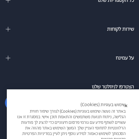
כל הקטגוריות שלנו
מיטות זוגיות
מיטה וחצי
שירות לקוחות
מיטות מתכווננות
צור קשר
מיטות נוער
מדיניות משלוחים
על עמינח
מזרנים
מדיניות פרטיות
אודות
ספה נפתחת למיטה
הסדרי נגישות חברת עמינח
מגזין
הצטרפו לניוזלטר שלנו
כריות
אמון הציבור
סניפים
הרשם
שימוש בעוגיות (Cookies)
×
תקנון אתר
עמינח מדיק
באתר זה נעשה שימוש בעוגיות (Cookies) לצורך שיפור חווית
הגלישה, ניתוח תנועת משתמשים והתאמת תוכן אישי. במסגרת זו אנו
תקנון מבצעים
אני מאשר/ת קבלת דיוור ו/או מידע פרסומי בדוא"ל/או במסרונים מרשת
עשויים לשתף מידע עם גורמי פרסום חיצוניים כדי להציג לך מודעות
אמריקן קומפורט
הרלוונטיות לתחומי העניין שלך. המשך השימוש באתר מהווה את
עמינח
ביטול הזמנה
הסכמתך לשימוש כאמור. למידע נוסף ניתן לעיין במדיניות הפרטיות.
עמינח משווקים