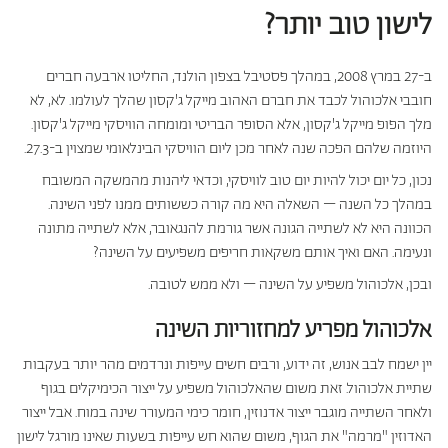
לישון טוב יותר?
כריות מלונות היוקרה
כריות היברידיות
ב-27 במרץ 2008, במהלך פסטיבל בצפון הולנד, החליטו ארבעה חברים
חובבי אלכוהול לכבד את חברם האהוב מייקל ג'קסון שהלך לעולמו. לא, לא
עמינח X השטיח האדום
מלך הפופ מייקל ג'קסון, אלא הסופר הבריטי ומומחה הוויסקי מייקל ג'קסון.
היוזמה שלהם הפכה שנה לאחר מכן ליום הוויסקי הבינלאומי שמצוין ב-27.3.
נכון, כל יום יכול להיות יום טוב לוויסקי, וכדאי ליהנות מהמשקה המשובח
במהלך כל השנה – השאלה היא מה קורה כששותים ממנו לפני השינה.
הכוונה היא לא לשתייה הגונה אשר גורמת להנגאובר, אלא לשתייה מתונה
ונעימה. האם ואיך אותם משקאות חריפים משפיעים על השינה?
ובכן, אלכוהול משפיע על השינה – ולא ממש לטובה.
אלכוהול מפריע למחזוריות השינה
יין ישמח לבב אנוש, זה ידוע, ורבים חשים עייפות ונרדמים מהר יותר בעקבות
שתיית אלכוהול. זאת משום שהאלכוהול משפיע על ייצור הכימיקלים בגוף
ולאחר השתייה מוגבר ייצור אדנוזין, חומר כימי המעורר שינה במוח. אבל ייצור
האדוזין "מרמה" את הגוף, משום שהוא חש עייפות בשעות שאינו מורגל לישון