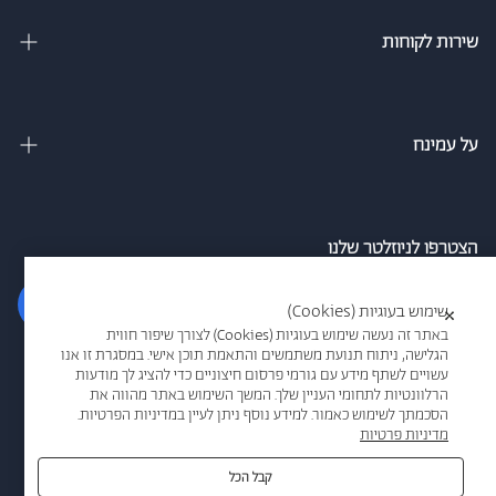
מיטה וחצי
שירות לקוחות
מיטות מתכווננות
צור קשר
מיטות נוער
מדיניות משלוחים
על עמינח
מזרנים
מדיניות פרטיות
אודות
ספה נפתחת למיטה
הסדרי נגישות חברת עמינח
מגזין
הצטרפו לניוזלטר שלנו
כריות
אמון הציבור
סניפים
הרשם
שימוש בעוגיות (Cookies)
×
תקנון אתר
עמינח מדיק
באתר זה נעשה שימוש בעוגיות (Cookies) לצורך שיפור חווית
הגלישה, ניתוח תנועת משתמשים והתאמת תוכן אישי. במסגרת זו אנו
תקנון מבצעים
אני מאשר/ת קבלת דיוור ו/או מידע פרסומי בדוא"ל/או במסרונים מרשת
עשויים לשתף מידע עם גורמי פרסום חיצוניים כדי להציג לך מודעות
אמריקן קומפורט
הרלוונטיות לתחומי העניין שלך. המשך השימוש באתר מהווה את
עמינח
ביטול הזמנה
הסכמתך לשימוש כאמור. למידע נוסף ניתן לעיין במדיניות הפרטיות.
עמינח משווקים
מדיניות פרטיות
שאלות תשובות
אדריכלים
קבל הכל