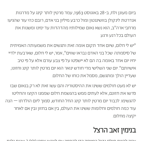
ביום מעונן ולח, ב-28 באוגוסט 1963, עמד מרטין לותר קינג על מדרגות
כריות מלונות היוקרה
כריות היברידיות
אנדרטת לינקולן בוושינגטון ומול כרבע מיליון בני אדם, רובם כהי עור שהגיעו
מרחבי ארה"ב, הוא נשא נאום שמילותיו מהדהדות עד ימינו ומשנות את
עמינח X השטיח האדום
העולם בכל רגע ורגע.
"יש לי חלום, שיום אחד תקום אומה זאת ותגשים את משמעותה האמיתית
של סיסמתה: שכל בני האדם נבראו שווים", אמר, יש לי חלום, שארבעת ילדיי
יחיו יום אחד באומה בה הם לא יישפטו על פי צבע עורם אלא על פי טיב
אישיותם". יום שני השלישי מדי חודש ינואר הוא יום מרטין לותר קינג וחזונו,
שעדיין הולך ומתגשם, מסמל את כוחו של החלום.
יש לא מעט חולמים ששינו את ההיסטוריה והם עשו זאת לא רק בנאום שבו
פרשו את חזונם, אלא לעתים ממש בהגשמת חלום שממנו הקיצו והחליטו
להגשימו. לכבוד יום מרטין לותר קינג החל החודש, סמוך ליום הולדתו – הנה
עוד כמה חולמים וחלומות ששינו את העולם, בין אם בחזון ובין אם לאחר
יקיצה מחלום.
בנימין זאב הרצל