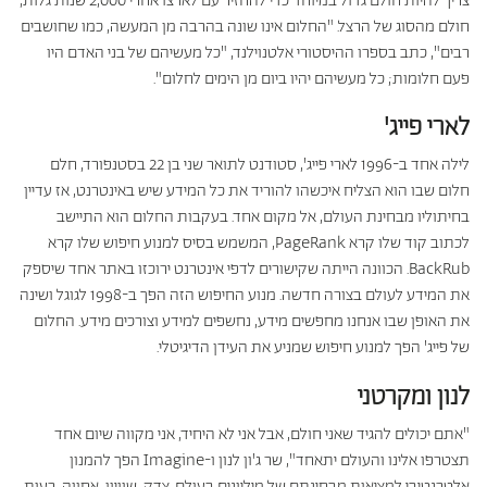
צריך להיות חולם גדול במיוחד כדי להחזיר עם לארצו אחרי 2,000 שנות גלות,
חולם מהסוג של הרצל. "החלום אינו שונה בהרבה מן המעשה, כמו שחושבים
רבים", כתב בספרו ההיסטורי אלטנוילנד, "כל מעשיהם של בני האדם היו
פעם חלומות; כל מעשיהם יהיו ביום מן הימים לחלום".
לארי פייג'
לילה אחד ב-1996 לארי פייג', סטודנט לתואר שני בן 22 בסטנפורד, חלם
חלום שבו הוא הצליח איכשהו להוריד את כל המידע שיש באינטרנט, אז עדיין
בחיתוליו מבחינת העולם, אל מקום אחד. בעקבות החלום הוא התיישב
לכתוב קוד שלו קרא PageRank, המשמש בסיס למנוע חיפוש שלו קרא
BackRub. הכוונה הייתה שקישורים לדפי אינטרנט ירוכזו באתר אחד שיספק
את המידע לעולם בצורה חדשה. מנוע החיפוש הזה הפך ב-1998 לגוגל ושינה
את האופן שבו אנחנו מחפשים מידע, נחשפים למידע וצורכים מידע. החלום
של פייג' הפך למנוע חיפוש שמניע את העידן הדיגיטלי.
לנון ומקרטני
"אתם יכולים להגיד שאני חולם, אבל אני לא היחיד, אני מקווה שיום אחד
תצטרפו אלינו והעולם יתאחד", שר ג'ון לנון ו-Imagine הפך להמנון
אלטרנטיבי למציאות מבחינתם של מיליונים בעולם. צדק, שוויון, אחווה, רעות,