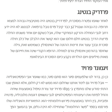
אולי המקור היחיד הגדול ליצירתיות".
פרדריק בנטינג
לאחר שאמו נפטרה מסוכרת, לפרדריק בנטינג היה מוטיבציה גבוהה למצוא
תרופה. כה גבוהה שבגיל 32 כבר קיבל פרס נובל ברפואה. לבנטנג לא היה ידע
רחב לגבי המחלה והרקע המחקרי שלה, אבל כשקם יום אחד משנתו החלה
פריצת הדרך. בנטינג חלם חלום שבו הוא קושר את הלבלב של כלב חולה
סוכרת ובכך עוצר את זרימת ההזנה של האינסולין. כשמימש זאת, גילה
שחוסר בהורמון אינסולין גורם למחלה. הרופא הקנדי שינה את חייהם של
מאות מיליונים ויום הולדתו נקבע כיום הסוכרת הבינלאומי.
זיגמונד פרויד
כן כן, ברור לנו שלפעמים סיגר הוא סתם סיגר, כמו שאמר אבי הפסיכואנליזה
– אבל פרויד גם לימד אותנו שחלום הוא ממש לא רק חלום, אלא האופן שבו
התת-מודע שלנו מתפרץ. ב-1895 פרויד יצר צורת טיפול באמצעות שיחה
והחל לפתח את רעיונותיו הפסיכולוגיים לגבי נושאים דוגמת מלנכוליה, פרנויה
ופוביות, בין היתר באמצעות פירוש חלומותיו-הוא. התיאוריות והאנליזה שלו
פורסמו בספר "פשר החלומות" שתחילה לא היכה גלים, אך בהמשך הפך